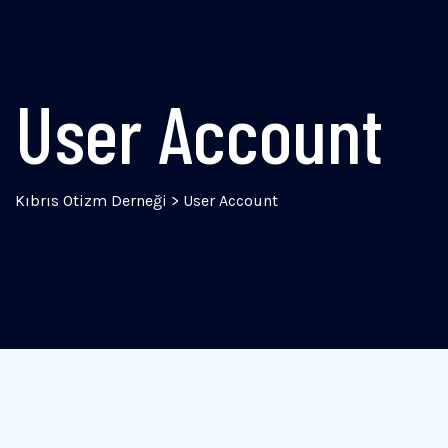
User Account
Kıbrıs Otizm Derneği
>
User Account