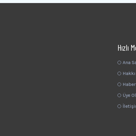
Hızlı 
Ana S
Hakkı
Haber
Üye Ol
İletiş