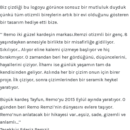
Biz çizdiği bu logoyu görünce sonsuz bir mutluluk duyduk
çünkü tüm otizmli bireylerin artık bir evi olduğunu gösteren
bir tasarım hediye etti bize.
‘’ Remo iki güzel kardeşin markası.Remzi otizmli bir genç. 8
yaşındayken annesiyle birlikte bir misafirliğe gidiliyor.
Sıkılıyor… Alıyor eline kalemi çizmeye başlıyor ve hiç
bırakmıyor. O zamandan beri her gördüğünü, düşüncelerini,
hayallerini çiziyor. İlhamı ise günlük yaşamın tam da
kendisinden geliyor. Aslında her bir çizim onun için birer
proje. İlk çiziyor, sonra çizimlerinden bir seramik heykel
yaratıyor.
Büyük kardeş Tayfun, Remo’yu 2015 Eylül ayında yaratıyor. O
günden beri Remo Remzi’nin dünyasını evlere taşıyor.
Remo’nun anlatacak bir hikayesi var…eşsiz, sade, gizemli ve
anlamlı…’’
Teşekkür Ederiz Remzi!