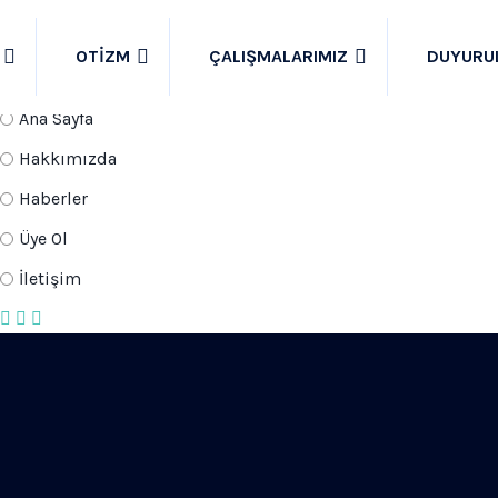
İLETİŞİM BİLGİLERİ
OTIZM
ÇALIŞMALARIMIZ
DUYURU
+90 542 857 76 46
Ana Sayfa
Hakkımızda
Haberler
Üye Ol
İletişim