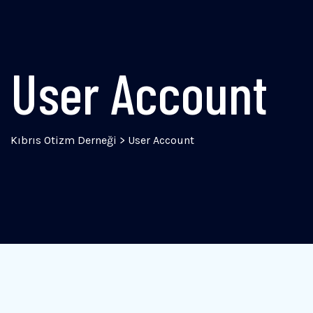
User Account
Kıbrıs Otizm Derneği
>
User Account